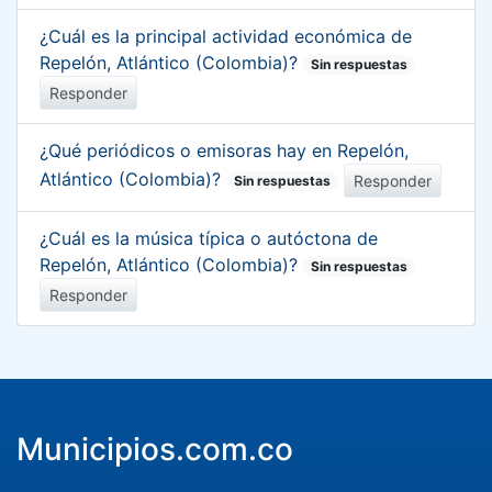
¿Cuál es la principal actividad económica de
Repelón, Atlántico (Colombia)?
Sin respuestas
Responder
¿Qué periódicos o emisoras hay en Repelón,
Atlántico (Colombia)?
Responder
Sin respuestas
¿Cuál es la música típica o autóctona de
Repelón, Atlántico (Colombia)?
Sin respuestas
Responder
Municipios.com.co