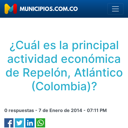
¿Cuál es la principal
actividad económica
de Repelón, Atlántico
(Colombia)?
0 respuestas -
7 de Enero de 2014
-
07:11 PM