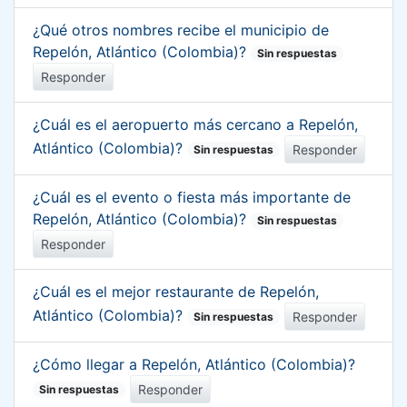
¿Qué otros nombres recibe el municipio de
Repelón, Atlántico (Colombia)?
Sin respuestas
Responder
¿Cuál es el aeropuerto más cercano a Repelón,
Atlántico (Colombia)?
Responder
Sin respuestas
¿Cuál es el evento o fiesta más importante de
Repelón, Atlántico (Colombia)?
Sin respuestas
Responder
¿Cuál es el mejor restaurante de Repelón,
Atlántico (Colombia)?
Responder
Sin respuestas
¿Cómo llegar a Repelón, Atlántico (Colombia)?
Responder
Sin respuestas