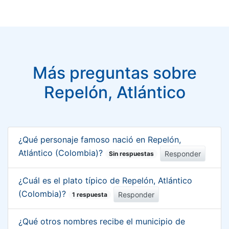
Más preguntas sobre
Repelón, Atlántico
¿Qué personaje famoso nació en Repelón,
Atlántico (Colombia)?
Responder
Sin respuestas
¿Cuál es el plato típico de Repelón, Atlántico
(Colombia)?
Responder
1 respuesta
¿Qué otros nombres recibe el municipio de