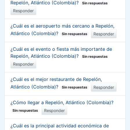
Repelón, Atlántico (Colombia)?
Sin respuestas
Responder
¿Cuál es el aeropuerto más cercano a Repelón,
Atlántico (Colombia)?
Responder
Sin respuestas
¿Cuál es el evento o fiesta más importante de
Repelón, Atlántico (Colombia)?
Sin respuestas
Responder
¿Cuál es el mejor restaurante de Repelón,
Atlántico (Colombia)?
Responder
Sin respuestas
¿Cómo llegar a Repelón, Atlántico (Colombia)?
Responder
Sin respuestas
¿Cuál es la principal actividad económica de