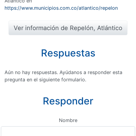
Atlántico en
https://www.municipios.com.co/atlantico/repelon
Ver información de Repelón, Atlántico
Respuestas
Aún no hay respuestas. Ayúdanos a responder esta
pregunta en el siguiente formulario.
Responder
Nombre