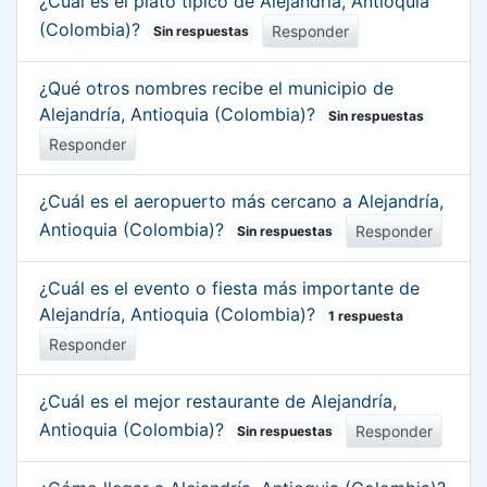
¿Cuál es el plato típico de Alejandría, Antioquia
(Colombia)?
Responder
Sin respuestas
¿Qué otros nombres recibe el municipio de
Alejandría, Antioquia (Colombia)?
Sin respuestas
Responder
¿Cuál es el aeropuerto más cercano a Alejandría,
Antioquia (Colombia)?
Responder
Sin respuestas
¿Cuál es el evento o fiesta más importante de
Alejandría, Antioquia (Colombia)?
1 respuesta
Responder
¿Cuál es el mejor restaurante de Alejandría,
Antioquia (Colombia)?
Responder
Sin respuestas