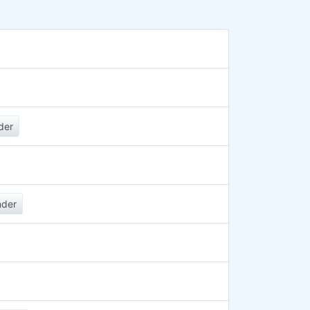
der
nder