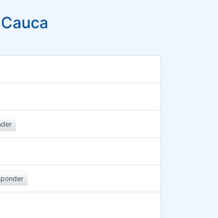
l Cauca
nder
sponder