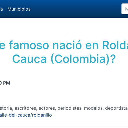
da
Municipios
 famoso nació en Roldan
Cauca (Colombia)?
9 PM
oria, escritores, actores, periodistas, modelos, deportista
lle-del-cauca/roldanillo