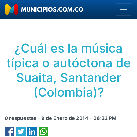
¿Cuál es la música
típica o autóctona de
Suaita, Santander
(Colombia)?
0 respuestas -
9 de Enero de 2014
-
08:22 PM