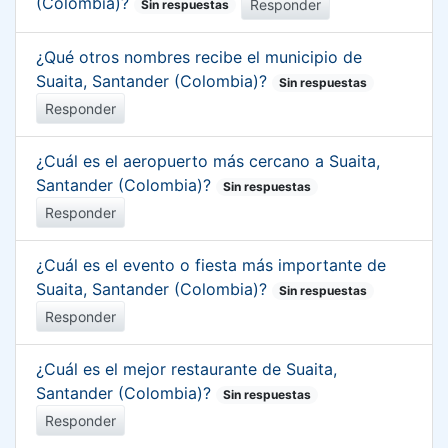
(Colombia)?
Responder
Sin respuestas
¿Qué otros nombres recibe el municipio de
Suaita, Santander (Colombia)?
Sin respuestas
Responder
¿Cuál es el aeropuerto más cercano a Suaita,
Santander (Colombia)?
Sin respuestas
Responder
¿Cuál es el evento o fiesta más importante de
Suaita, Santander (Colombia)?
Sin respuestas
Responder
¿Cuál es el mejor restaurante de Suaita,
Santander (Colombia)?
Sin respuestas
Responder