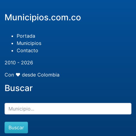
Municipios.com.co
Portada
Municipios
Contacto
2010 - 2026
Con ❤️ desde Colombia
Buscar
Buscar