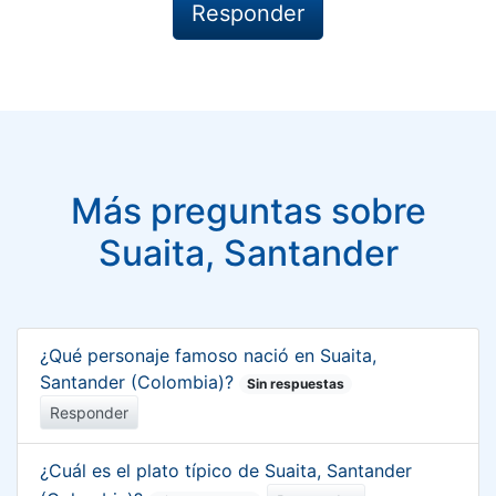
Más preguntas sobre
Suaita, Santander
¿Qué personaje famoso nació en Suaita,
Santander (Colombia)?
Sin respuestas
Responder
¿Cuál es el plato típico de Suaita, Santander