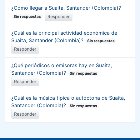
¿Cómo llegar a Suaita, Santander (Colombia)?
Responder
Sin respuestas
¿Cuál es la principal actividad económica de
Suaita, Santander (Colombia)?
Sin respuestas
Responder
¿Qué periódicos o emisoras hay en Suaita,
Santander (Colombia)?
Sin respuestas
Responder
¿Cuál es la música típica o autóctona de Suaita,
Santander (Colombia)?
Sin respuestas
Responder