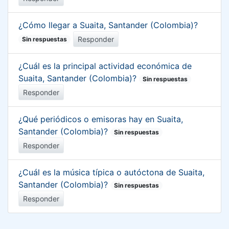
¿Cómo llegar a Suaita, Santander (Colombia)?
Responder
Sin respuestas
¿Cuál es la principal actividad económica de
Suaita, Santander (Colombia)?
Sin respuestas
Responder
¿Qué periódicos o emisoras hay en Suaita,
Santander (Colombia)?
Sin respuestas
Responder
¿Cuál es la música típica o autóctona de Suaita,
Santander (Colombia)?
Sin respuestas
Responder