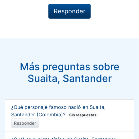
Más preguntas sobre
Suaita, Santander
¿Qué personaje famoso nació en Suaita,
Santander (Colombia)?
Sin respuestas
Responder