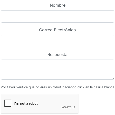
Nombre
Correo Electrónico
Respuesta
Por favor verifica que no eres un robot haciendo click en la casilla blanca