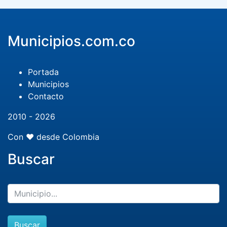
Municipios.com.co
Portada
Municipios
Contacto
2010 - 2026
Con ❤️ desde Colombia
Buscar
Buscar