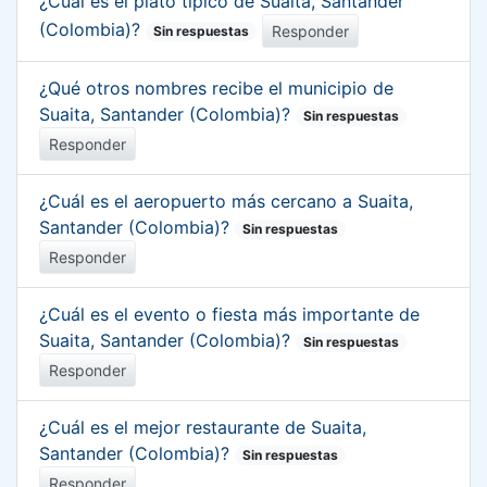
¿Cuál es el plato típico de Suaita, Santander
(Colombia)?
Responder
Sin respuestas
¿Qué otros nombres recibe el municipio de
Suaita, Santander (Colombia)?
Sin respuestas
Responder
¿Cuál es el aeropuerto más cercano a Suaita,
Santander (Colombia)?
Sin respuestas
Responder
¿Cuál es el evento o fiesta más importante de
Suaita, Santander (Colombia)?
Sin respuestas
Responder
¿Cuál es el mejor restaurante de Suaita,
Santander (Colombia)?
Sin respuestas
Responder