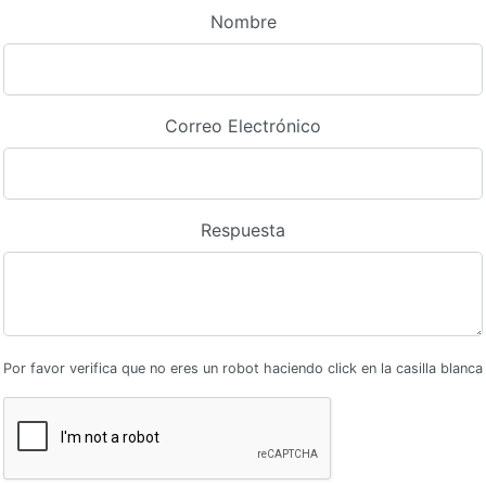
Nombre
Correo Electrónico
Respuesta
Por favor verifica que no eres un robot haciendo click en la casilla blanca