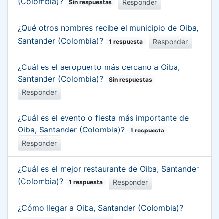
(Colombia)?
Responder
Sin respuestas
¿Qué otros nombres recibe el municipio de Oiba,
Santander (Colombia)?
Responder
1 respuesta
¿Cuál es el aeropuerto más cercano a Oiba,
Santander (Colombia)?
Sin respuestas
Responder
¿Cuál es el evento o fiesta más importante de
Oiba, Santander (Colombia)?
1 respuesta
Responder
¿Cuál es el mejor restaurante de Oiba, Santander
(Colombia)?
Responder
1 respuesta
¿Cómo llegar a Oiba, Santander (Colombia)?