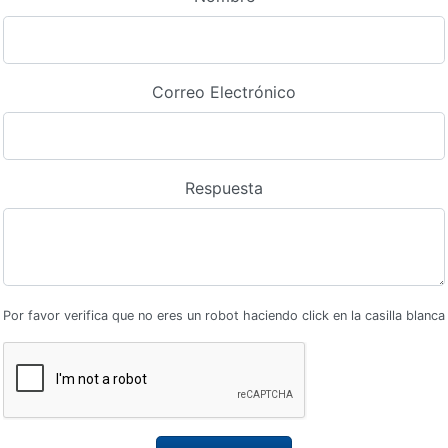
Correo Electrónico
Respuesta
Por favor verifica que no eres un robot haciendo click en la casilla blanca