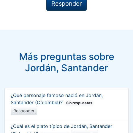
Más preguntas sobre
Jordán, Santander
¿Qué personaje famoso nació en Jordán,
Santander (Colombia)?
Sin respuestas
Responder
¿Cuál es el plato típico de Jordán, Santander