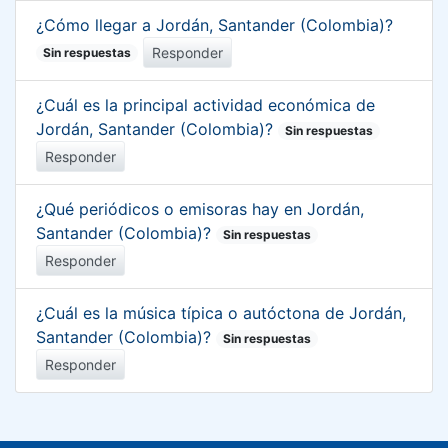
¿Cómo llegar a Jordán, Santander (Colombia)?
Responder
Sin respuestas
¿Cuál es la principal actividad económica de
Jordán, Santander (Colombia)?
Sin respuestas
Responder
¿Qué periódicos o emisoras hay en Jordán,
Santander (Colombia)?
Sin respuestas
Responder
¿Cuál es la música típica o autóctona de Jordán,
Santander (Colombia)?
Sin respuestas
Responder