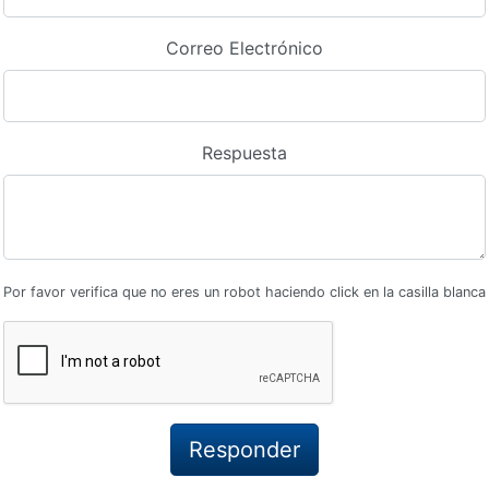
Correo Electrónico
Respuesta
Por favor verifica que no eres un robot haciendo click en la casilla blanca