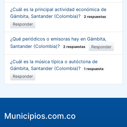
¿Cuál es la principal actividad económica de
Gámbita, Santander (Colombia)?
2 respuestas
Responder
¿Qué periódicos o emisoras hay en Gámbita,
Santander (Colombia)?
Responder
2 respuestas
¿Cuál es la música típica o autóctona de
Gámbita, Santander (Colombia)?
1 respuesta
Responder
Municipios.com.co