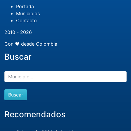
Portada
Municipios
Contacto
2010 - 2026
Con ❤️ desde Colombia
Buscar
Buscar
Recomendados