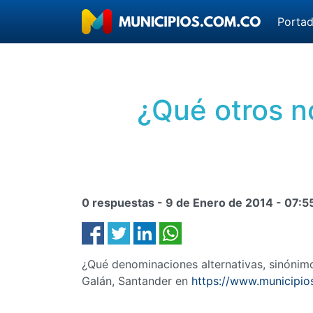
Porta
¿Qué otros n
0 respuestas -
9 de Enero de 2014
-
07:5
¿Qué denominaciones alternativas, sinóni
Galán, Santander en
https://www.municipio