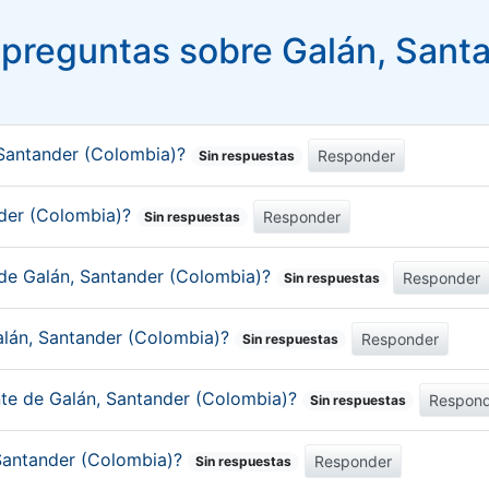
preguntas sobre Galán, Sant
 Santander (Colombia)?
Responder
Sin respuestas
ander (Colombia)?
Responder
Sin respuestas
 de Galán, Santander (Colombia)?
Responder
Sin respuestas
alán, Santander (Colombia)?
Responder
Sin respuestas
nte de Galán, Santander (Colombia)?
Respon
Sin respuestas
 Santander (Colombia)?
Responder
Sin respuestas