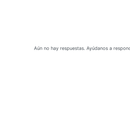
Aún no hay respuestas. Ayúdanos a responde