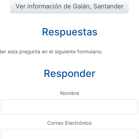
Ver información de Galán, Santander
Respuestas
r esta pregunta en el siguiente formulario.
Responder
Nombre
Correo Electrónico