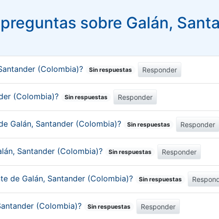
preguntas sobre Galán, Sant
 Santander (Colombia)?
Responder
Sin respuestas
ander (Colombia)?
Responder
Sin respuestas
 de Galán, Santander (Colombia)?
Responder
Sin respuestas
alán, Santander (Colombia)?
Responder
Sin respuestas
nte de Galán, Santander (Colombia)?
Respon
Sin respuestas
 Santander (Colombia)?
Responder
Sin respuestas