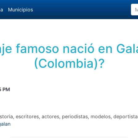
da
Municipios
je famoso nació en Gal
(Colombia)?
5 PM
toria, escritores, actores, periodistas, modelos, deportis
galan