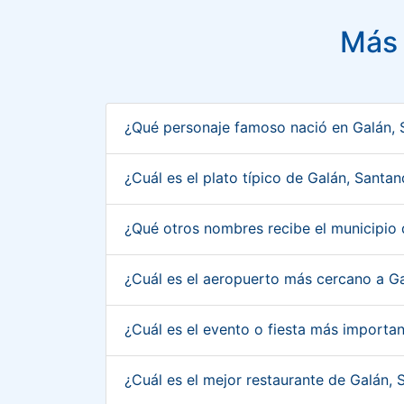
Más 
¿Qué personaje famoso nació en Galán,
¿Cuál es el plato típico de Galán, Sant
¿Qué otros nombres recibe el municipio
¿Cuál es el aeropuerto más cercano a G
¿Cuál es el evento o fiesta más importa
¿Cuál es el mejor restaurante de Galán,