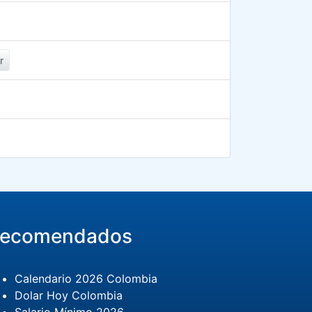
r
ecomendados
Calendario 2026 Colombia
Dolar Hoy Colombia