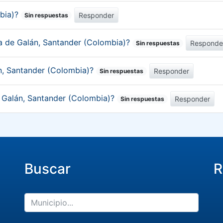
mbia)?
Responder
Sin respuestas
ca de Galán, Santander (Colombia)?
Responde
Sin respuestas
n, Santander (Colombia)?
Responder
Sin respuestas
e Galán, Santander (Colombia)?
Responder
Sin respuestas
Buscar
R