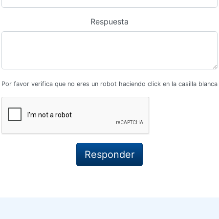
Respuesta
Por favor verifica que no eres un robot haciendo click en la casilla blanca