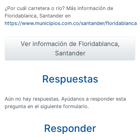
¿Por cuál carretera o río? Más información de
Floridablanca, Santander en
https://www.municipios.com.co/santander/floridablanca
Ver información de Floridablanca,
Santander
Respuestas
Aún no hay respuestas. Ayúdanos a responder esta
pregunta en el siguiente formulario.
Responder