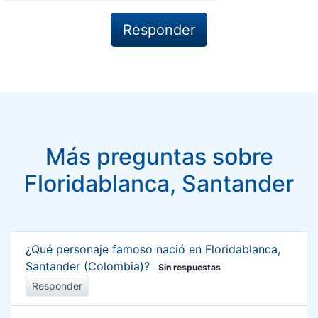
Más preguntas sobre
Floridablanca, Santander
¿Qué personaje famoso nació en Floridablanca,
Santander (Colombia)?
Sin respuestas
Responder