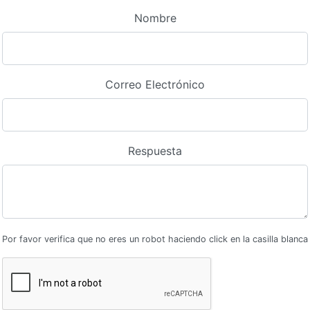
Nombre
Correo Electrónico
Respuesta
Por favor verifica que no eres un robot haciendo click en la casilla blanca