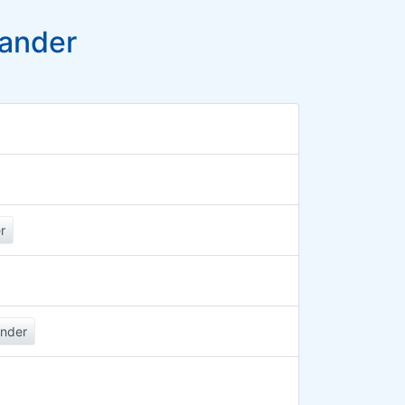
tander
r
nder