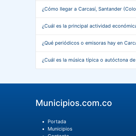
¿Cómo llegar a Carcasí, Santander (Col
¿Cuál es la principal actividad económi
¿Qué periódicos o emisoras hay en Carc
¿Cuál es la música típica o autóctona d
Municipios.com.co
Portada
Municipios