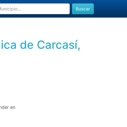
Buscar
ica de Carcasí,
nder en