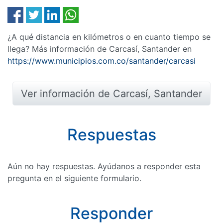
¿A qué distancia en kilómetros o en cuanto tiempo se
llega? Más información de Carcasí, Santander en
https://www.municipios.com.co/santander/carcasi
Ver información de Carcasí, Santander
Respuestas
Aún no hay respuestas. Ayúdanos a responder esta
pregunta en el siguiente formulario.
Responder