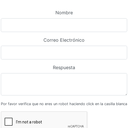
Nombre
Correo Electrónico
Respuesta
Por favor verifica que no eres un robot haciendo click en la casilla blanca