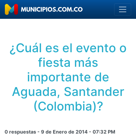
¿Cuál es el evento o
fiesta más
importante de
Aguada, Santander
(Colombia)?
0 respuestas -
9 de Enero de 2014
-
07:32 PM