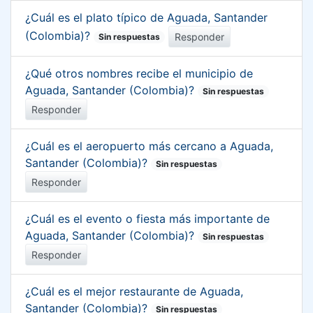
¿Cuál es el plato típico de Aguada, Santander
(Colombia)?
Responder
Sin respuestas
¿Qué otros nombres recibe el municipio de
Aguada, Santander (Colombia)?
Sin respuestas
Responder
¿Cuál es el aeropuerto más cercano a Aguada,
Santander (Colombia)?
Sin respuestas
Responder
¿Cuál es el evento o fiesta más importante de
Aguada, Santander (Colombia)?
Sin respuestas
Responder
¿Cuál es el mejor restaurante de Aguada,
Santander (Colombia)?
Sin respuestas