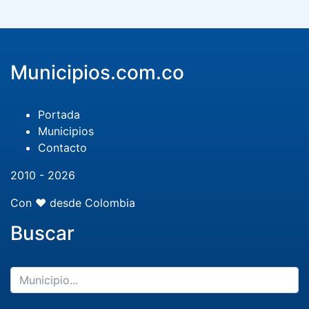
Municipios.com.co
Portada
Municipios
Contacto
2010 - 2026
Con ❤️ desde Colombia
Buscar