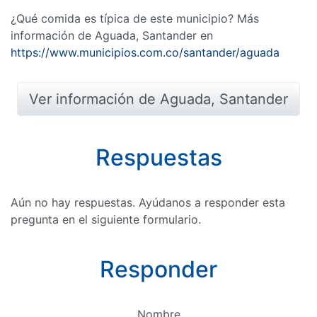
¿Qué comida es típica de este municipio? Más
información de Aguada, Santander en
https://www.municipios.com.co/santander/aguada
Ver información de Aguada, Santander
Respuestas
Aún no hay respuestas. Ayúdanos a responder esta
pregunta en el siguiente formulario.
Responder
Nombre