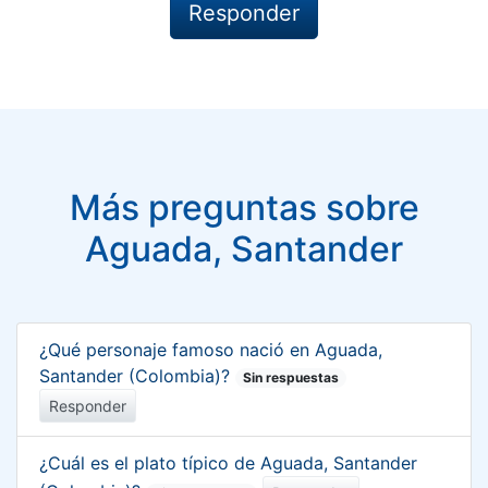
Más preguntas sobre
Aguada, Santander
¿Qué personaje famoso nació en Aguada,
Santander (Colombia)?
Sin respuestas
Responder
¿Cuál es el plato típico de Aguada, Santander