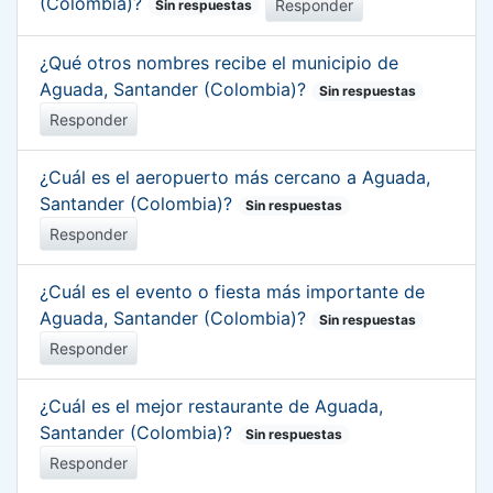
(Colombia)?
Responder
Sin respuestas
¿Qué otros nombres recibe el municipio de
Aguada, Santander (Colombia)?
Sin respuestas
Responder
¿Cuál es el aeropuerto más cercano a Aguada,
Santander (Colombia)?
Sin respuestas
Responder
¿Cuál es el evento o fiesta más importante de
Aguada, Santander (Colombia)?
Sin respuestas
Responder
¿Cuál es el mejor restaurante de Aguada,
Santander (Colombia)?
Sin respuestas
Responder