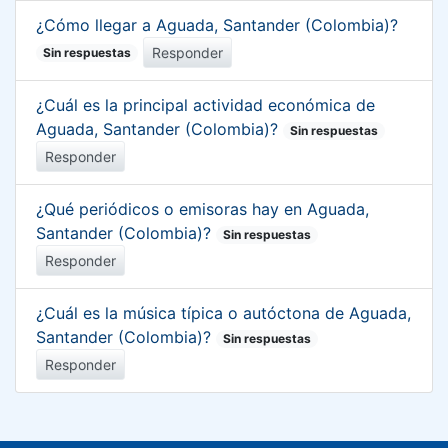
¿Cómo llegar a Aguada, Santander (Colombia)?
Responder
Sin respuestas
¿Cuál es la principal actividad económica de
Aguada, Santander (Colombia)?
Sin respuestas
Responder
¿Qué periódicos o emisoras hay en Aguada,
Santander (Colombia)?
Sin respuestas
Responder
¿Cuál es la música típica o autóctona de Aguada,
Santander (Colombia)?
Sin respuestas
Responder