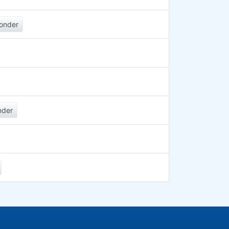
onder
nder