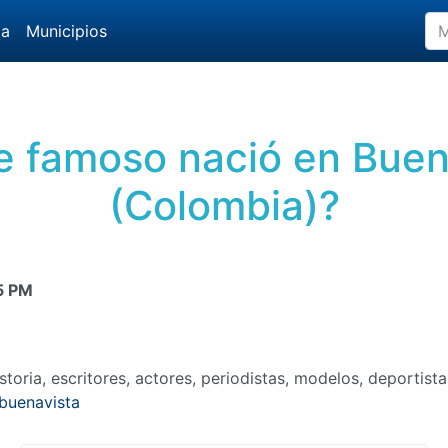
da
Municipios
 famoso nació en Buen
(Colombia)?
5 PM
toria, escritores, actores, periodistas, modelos, deportist
buenavista