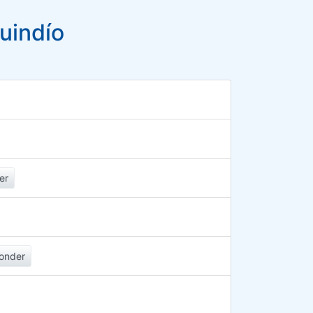
uindío
er
onder