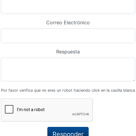
Correo Electrónico
Respuesta
Por favor verifica que no eres un robot haciendo click en la casilla blanca