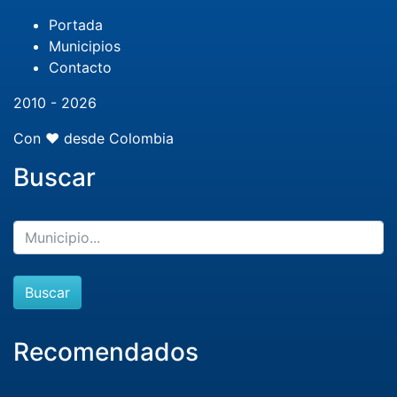
Portada
Municipios
Contacto
2010 - 2026
Con ❤️ desde Colombia
Buscar
Buscar
Recomendados