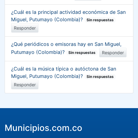
¿Cuál es la principal actividad económica de San
Miguel, Putumayo (Colombia)?
Sin respuestas
Responder
¿Qué periódicos o emisoras hay en San Miguel,
Putumayo (Colombia)?
Responder
Sin respuestas
¿Cuál es la música típica o autóctona de San
Miguel, Putumayo (Colombia)?
Sin respuestas
Responder
Municipios.com.co