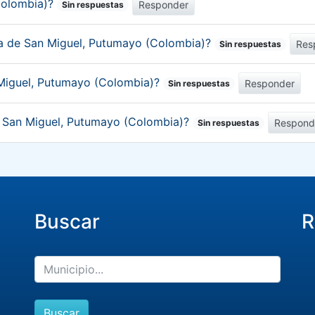
Colombia)?
Responder
Sin respuestas
ica de San Miguel, Putumayo (Colombia)?
Res
Sin respuestas
 Miguel, Putumayo (Colombia)?
Responder
Sin respuestas
de San Miguel, Putumayo (Colombia)?
Respond
Sin respuestas
Buscar
R
Buscar