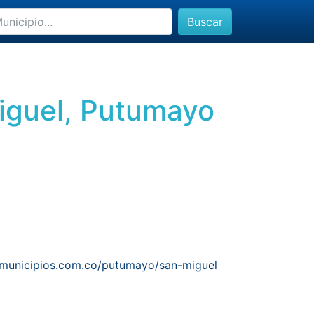
Buscar
Miguel, Putumayo
.municipios.com.co/putumayo/san-miguel