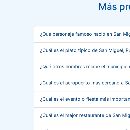
Más pr
¿Qué personaje famoso nació en San Mi
¿Cuál es el plato típico de San Miguel,
¿Qué otros nombres recibe el municipio
¿Cuál es el aeropuerto más cercano a 
¿Cuál es el evento o fiesta más import
¿Cuál es el mejor restaurante de San M