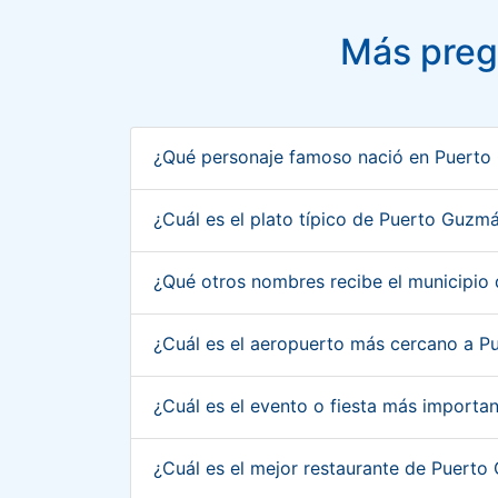
Más preg
¿Qué personaje famoso nació en Puert
¿Cuál es el plato típico de Puerto Guz
¿Qué otros nombres recibe el municipi
¿Cuál es el aeropuerto más cercano a 
¿Cuál es el evento o fiesta más impor
¿Cuál es el mejor restaurante de Puer