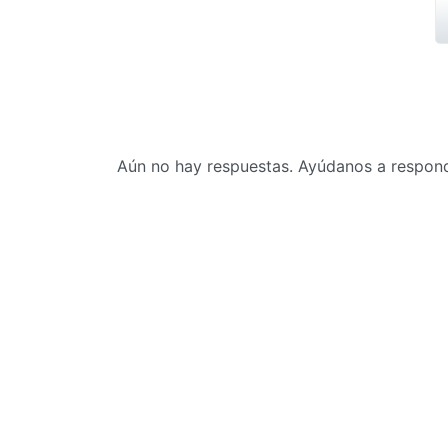
Aún no hay respuestas. Ayúdanos a responde