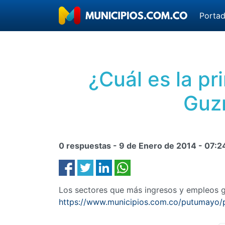
Porta
¿Cuál es la p
Guz
0 respuestas -
9 de Enero de 2014
-
07:2
Los sectores que más ingresos y empleos 
https://www.municipios.com.co/putumayo