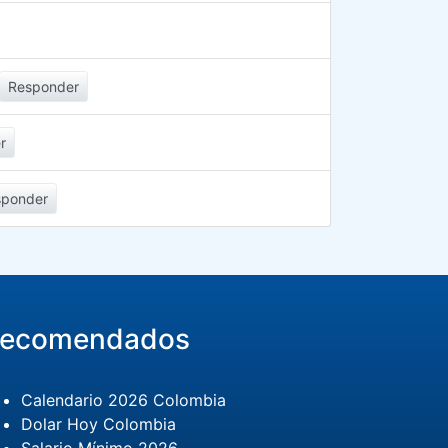
Responder
r
sponder
ecomendados
Calendario 2026 Colombia
Dolar Hoy Colombia