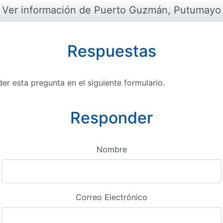
Ver información de Puerto Guzmán, Putumayo
Respuestas
r esta pregunta en el siguiente formulario.
Responder
Nombre
Correo Electrónico