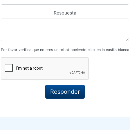
Respuesta
Por favor verifica que no eres un robot haciendo click en la casilla blanca