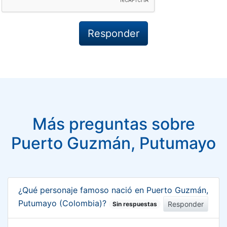
Más preguntas sobre
Puerto Guzmán, Putumayo
¿Qué personaje famoso nació en Puerto Guzmán,
Putumayo (Colombia)?
Responder
Sin respuestas