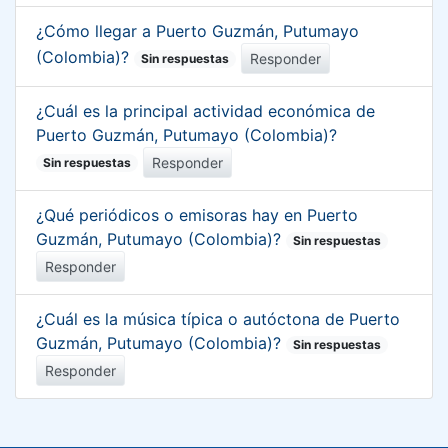
¿Cómo llegar a Puerto Guzmán, Putumayo
(Colombia)?
Responder
Sin respuestas
¿Cuál es la principal actividad económica de
Puerto Guzmán, Putumayo (Colombia)?
Responder
Sin respuestas
¿Qué periódicos o emisoras hay en Puerto
Guzmán, Putumayo (Colombia)?
Sin respuestas
Responder
¿Cuál es la música típica o autóctona de Puerto
Guzmán, Putumayo (Colombia)?
Sin respuestas
Responder