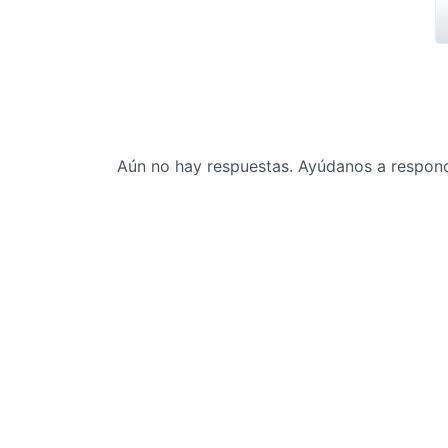
Aún no hay respuestas. Ayúdanos a responde