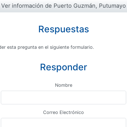
Ver información de Puerto Guzmán, Putumayo
Respuestas
r esta pregunta en el siguiente formulario.
Responder
Nombre
Correo Electrónico