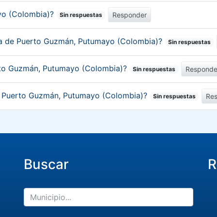
yo (Colombia)?
Responder
Sin respuestas
ica de Puerto Guzmán, Putumayo (Colombia)?
Sin respuestas
rto Guzmán, Putumayo (Colombia)?
Responde
Sin respuestas
de Puerto Guzmán, Putumayo (Colombia)?
Re
Sin respuestas
Buscar
R