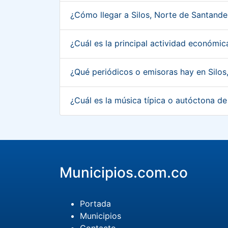
¿Cómo llegar a Silos, Norte de Santand
¿Cuál es la principal actividad económi
¿Qué periódicos o emisoras hay en Silo
¿Cuál es la música típica o autóctona d
Municipios.com.co
Portada
Municipios