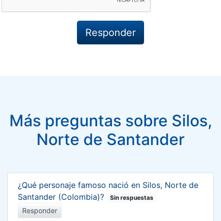
Más preguntas sobre Silos,
Norte de Santander
¿Qué personaje famoso nació en Silos, Norte de
Santander (Colombia)?
Sin respuestas
Responder