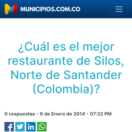
¿Cuál es el mejor
restaurante de Silos,
Norte de Santander
(Colombia)?
0 respuestas -
9 de Enero de 2014
-
07:22 PM