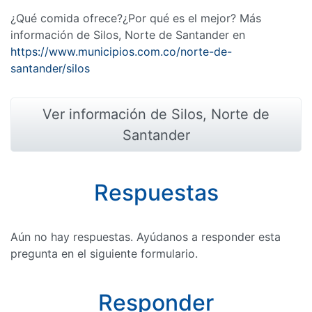
¿Qué comida ofrece?¿Por qué es el mejor? Más
información de Silos, Norte de Santander en
https://www.municipios.com.co/norte-de-
santander/silos
Ver información de Silos, Norte de
Santander
Respuestas
Aún no hay respuestas. Ayúdanos a responder esta
pregunta en el siguiente formulario.
Responder