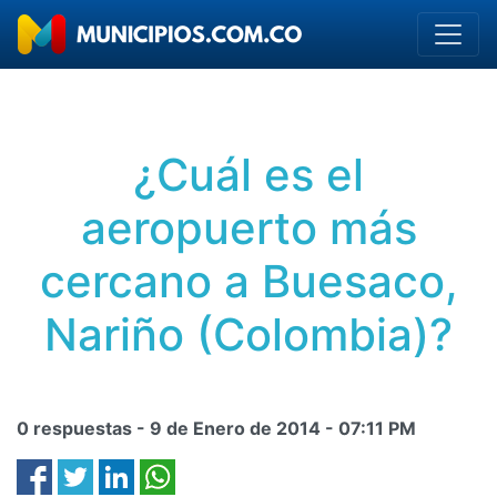
¿Cuál es el
aeropuerto más
cercano a Buesaco,
Nariño (Colombia)?
0 respuestas -
9 de Enero de 2014
-
07:11 PM