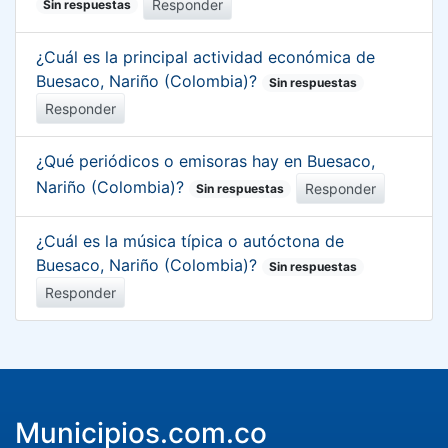
Responder
Sin respuestas
¿Cuál es la principal actividad económica de
Buesaco, Nariño (Colombia)?
Sin respuestas
Responder
¿Qué periódicos o emisoras hay en Buesaco,
Nariño (Colombia)?
Responder
Sin respuestas
¿Cuál es la música típica o autóctona de
Buesaco, Nariño (Colombia)?
Sin respuestas
Responder
Municipios.com.co