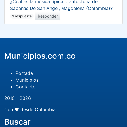
¿Cuál es la música típica o autóctona de
Sabanas De San Angel, Magdalena (Colombia)?
Responder
1 respuesta
Municipios.com.co
Portada
Municipios
Contacto
2010 - 2026
Con ❤️ desde Colombia
Buscar