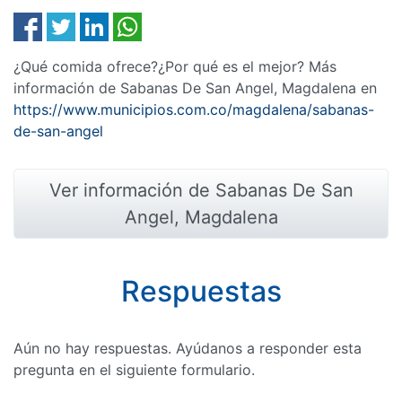
¿Qué comida ofrece?¿Por qué es el mejor? Más
información de Sabanas De San Angel, Magdalena en
https://www.municipios.com.co/magdalena/sabanas-
de-san-angel
Ver información de Sabanas De San
Angel, Magdalena
Respuestas
Aún no hay respuestas. Ayúdanos a responder esta
pregunta en el siguiente formulario.