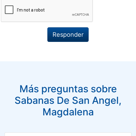
Más preguntas sobre
Sabanas De San Angel,
Magdalena