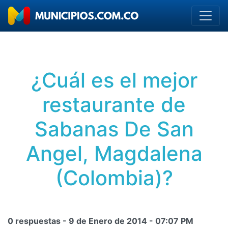
¿Cuál es el mejor
restaurante de
Sabanas De San
Angel, Magdalena
(Colombia)?
0 respuestas -
9 de Enero de 2014
-
07:07 PM