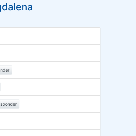
gdalena
nder
esponder