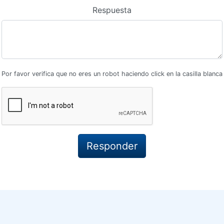
Respuesta
Por favor verifica que no eres un robot haciendo click en la casilla blanca