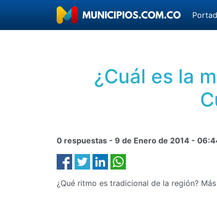
Porta
¿Cuál es la m
C
0 respuestas -
9 de Enero de 2014
-
06:4
¿Qué ritmo es tradicional de la región? M