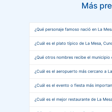
Más pre
¿Qué personaje famoso nació en La Me
¿Cuál es el plato típico de La Mesa, C
¿Qué otros nombres recibe el municipi
¿Cuál es el aeropuerto más cercano a 
¿Cuál es el evento o fiesta más import
¿Cuál es el mejor restaurante de La Me