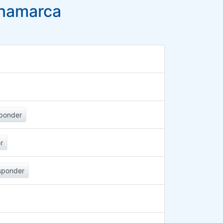
inamarca
ponder
r
sponder