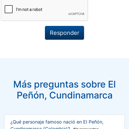
Más preguntas sobre El
Peñón, Cundinamarca
¿Qué personaje famoso nació en El Peñón,
Cundinamarca (Colombia)?