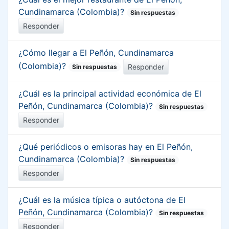
Cundinamarca (Colombia)?
Sin respuestas
Responder
¿Cómo llegar a El Peñón, Cundinamarca
(Colombia)?
Responder
Sin respuestas
¿Cuál es la principal actividad económica de El
Peñón, Cundinamarca (Colombia)?
Sin respuestas
Responder
¿Qué periódicos o emisoras hay en El Peñón,
Cundinamarca (Colombia)?
Sin respuestas
Responder
¿Cuál es la música típica o autóctona de El
Peñón, Cundinamarca (Colombia)?
Sin respuestas
Responder