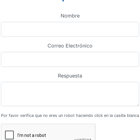
Nombre
Correo Electrónico
Respuesta
Por favor verifica que no eres un robot haciendo click en la casilla blanca