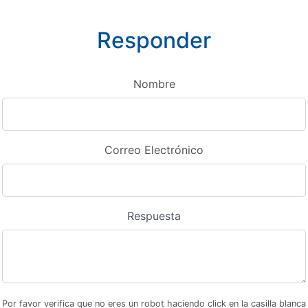
Responder
Nombre
Correo Electrónico
Respuesta
Por favor verifica que no eres un robot haciendo click en la casilla blanca