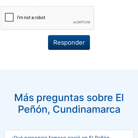
Más preguntas sobre El
Peñón, Cundinamarca
¿Qué personaje famoso nació en El Peñón,