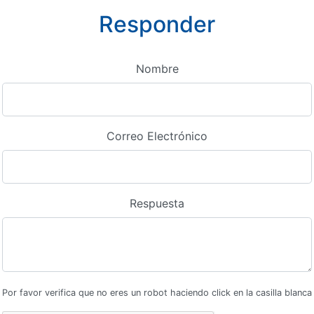
Responder
Nombre
Correo Electrónico
Respuesta
Por favor verifica que no eres un robot haciendo click en la casilla blanca