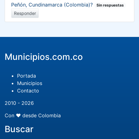
Peñón, Cundinamarca (Colombia)?
Sin respuestas
Responder
Municipios.com.co
Portada
Municipios
Contacto
2010 - 2026
Con ❤️ desde Colombia
Buscar