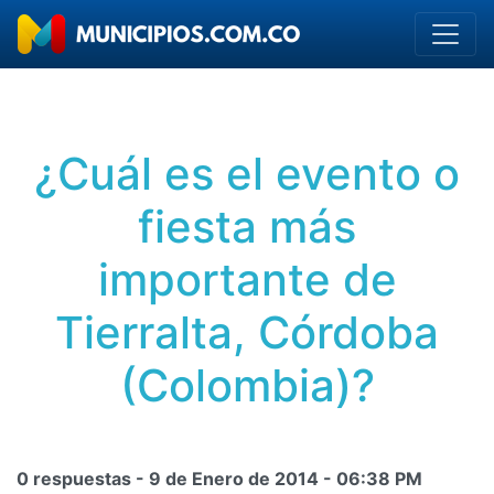
¿Cuál es el evento o
fiesta más
importante de
Tierralta, Córdoba
(Colombia)?
0 respuestas -
9 de Enero de 2014
-
06:38 PM