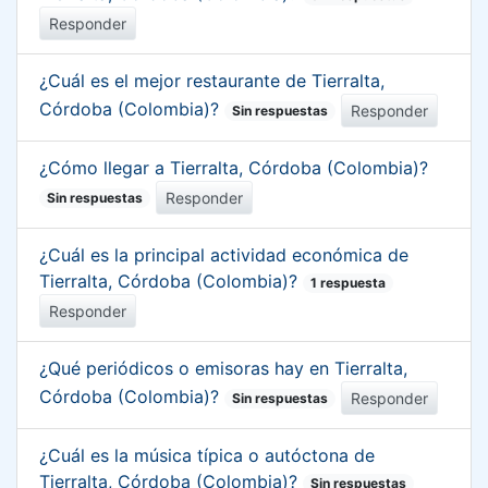
Responder
¿Cuál es el mejor restaurante de Tierralta,
Córdoba (Colombia)?
Responder
Sin respuestas
¿Cómo llegar a Tierralta, Córdoba (Colombia)?
Responder
Sin respuestas
¿Cuál es la principal actividad económica de
Tierralta, Córdoba (Colombia)?
1 respuesta
Responder
¿Qué periódicos o emisoras hay en Tierralta,
Córdoba (Colombia)?
Responder
Sin respuestas
¿Cuál es la música típica o autóctona de
Tierralta, Córdoba (Colombia)?
Sin respuestas