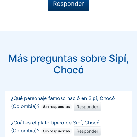
Más preguntas sobre Sipí,
Chocó
¿Qué personaje famoso nació en Sipí, Chocó
(Colombia)?
Responder
Sin respuestas
¿Cuál es el plato típico de Sipí, Chocó
(Colombia)?
Responder
Sin respuestas