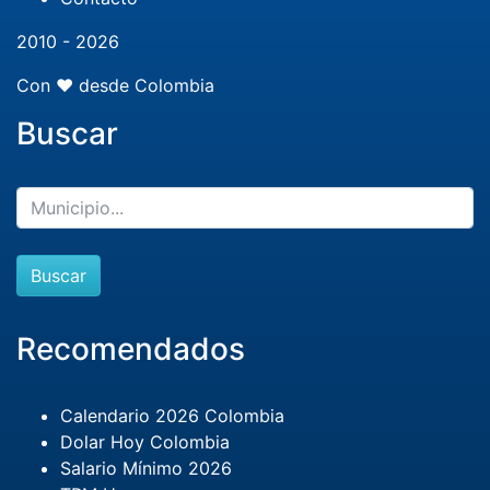
2010 - 2026
Con ❤️ desde Colombia
Buscar
Buscar
Recomendados
Calendario 2026 Colombia
Dolar Hoy Colombia
Salario Mínimo 2026