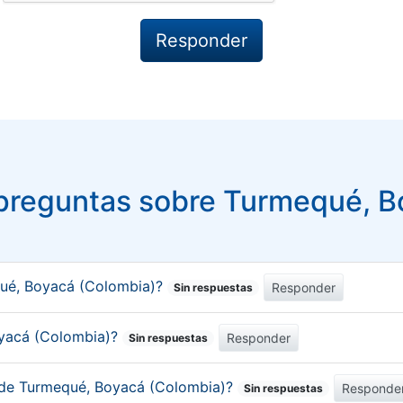
preguntas sobre Turmequé, B
qué, Boyacá (Colombia)?
Responder
Sin respuestas
Boyacá (Colombia)?
Responder
Sin respuestas
o de Turmequé, Boyacá (Colombia)?
Responde
Sin respuestas