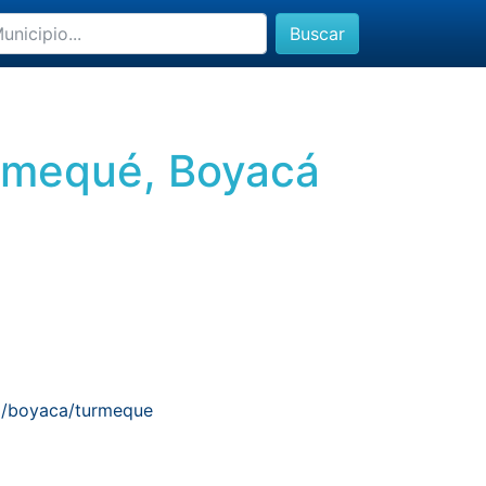
Buscar
urmequé, Boyacá
o/boyaca/turmeque