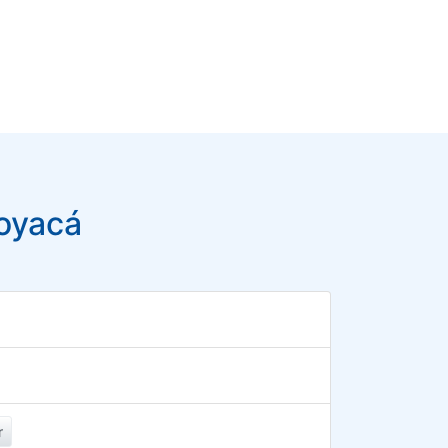
oyacá
r