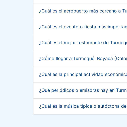
¿Cuál es el aeropuerto más cercano a 
¿Cuál es el evento o fiesta más import
¿Cuál es el mejor restaurante de Turme
¿Cómo llegar a Turmequé, Boyacá (Col
¿Cuál es la principal actividad económ
¿Qué periódicos o emisoras hay en Tur
¿Cuál es la música típica o autóctona 