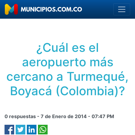
¿Cuál es el
aeropuerto más
cercano a Turmequé,
Boyacá (Colombia)?
0 respuestas -
7 de Enero de 2014
-
07:47 PM