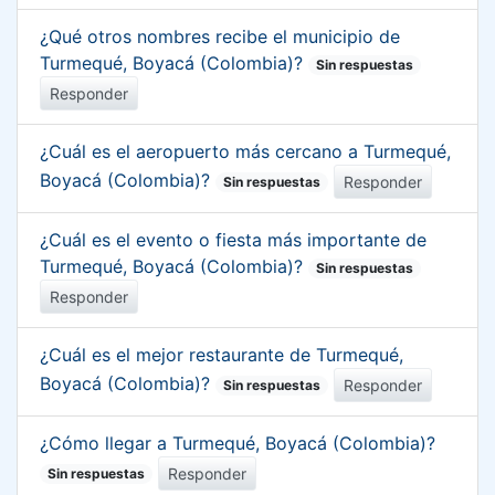
¿Qué otros nombres recibe el municipio de
Turmequé, Boyacá (Colombia)?
Sin respuestas
Responder
¿Cuál es el aeropuerto más cercano a Turmequé,
Boyacá (Colombia)?
Responder
Sin respuestas
¿Cuál es el evento o fiesta más importante de
Turmequé, Boyacá (Colombia)?
Sin respuestas
Responder
¿Cuál es el mejor restaurante de Turmequé,
Boyacá (Colombia)?
Responder
Sin respuestas
¿Cómo llegar a Turmequé, Boyacá (Colombia)?
Responder
Sin respuestas