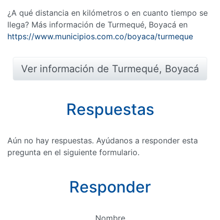
¿A qué distancia en kilómetros o en cuanto tiempo se
llega? Más información de Turmequé, Boyacá en
https://www.municipios.com.co/boyaca/turmeque
Ver información de Turmequé, Boyacá
Respuestas
Aún no hay respuestas. Ayúdanos a responder esta
pregunta en el siguiente formulario.
Responder
Nombre