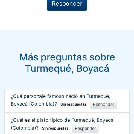
Más preguntas sobre
Turmequé, Boyacá
¿Qué personaje famoso nació en Turmequé,
Boyacá (Colombia)?
Responder
Sin respuestas
¿Cuál es el plato típico de Turmequé, Boyacá
(Colombia)?
Responder
Sin respuestas