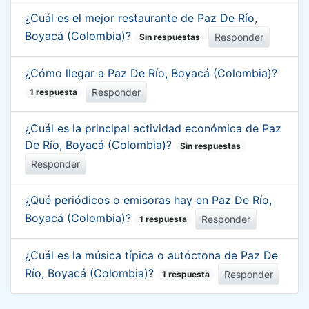
¿Cuál es el mejor restaurante de Paz De Río,
Boyacá (Colombia)?
Responder
Sin respuestas
¿Cómo llegar a Paz De Río, Boyacá (Colombia)?
Responder
1 respuesta
¿Cuál es la principal actividad económica de Paz
De Río, Boyacá (Colombia)?
Sin respuestas
Responder
¿Qué periódicos o emisoras hay en Paz De Río,
Boyacá (Colombia)?
Responder
1 respuesta
¿Cuál es la música típica o autóctona de Paz De
Río, Boyacá (Colombia)?
Responder
1 respuesta