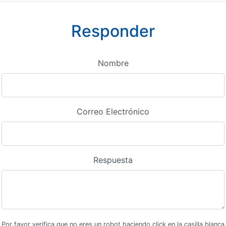
Responder
Nombre
Correo Electrónico
Respuesta
Por favor verifica que no eres un robot haciendo click en la casilla blanca