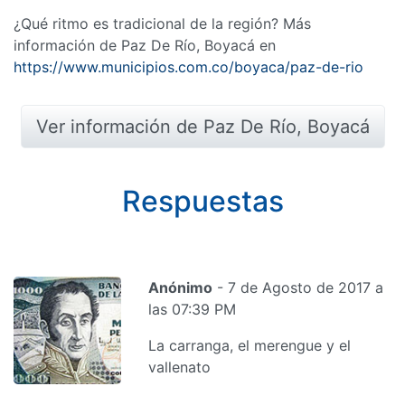
¿Qué ritmo es tradicional de la región? Más
información de Paz De Río, Boyacá en
https://www.municipios.com.co/boyaca/paz-de-rio
Ver información de Paz De Río, Boyacá
Respuestas
Anónimo
- 7 de Agosto de 2017 a
las 07:39 PM
La carranga, el merengue y el
vallenato