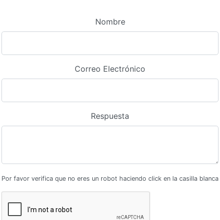
Nombre
Correo Electrónico
Respuesta
Por favor verifica que no eres un robot haciendo click en la casilla blanca