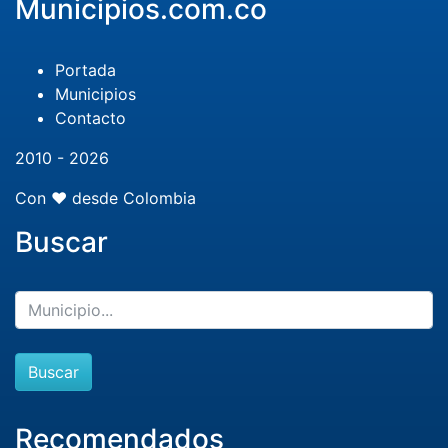
Municipios.com.co
Portada
Municipios
Contacto
2010 - 2026
Con ❤️ desde Colombia
Buscar
Buscar
Recomendados