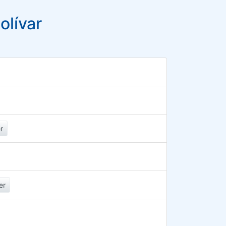
olívar
r
er