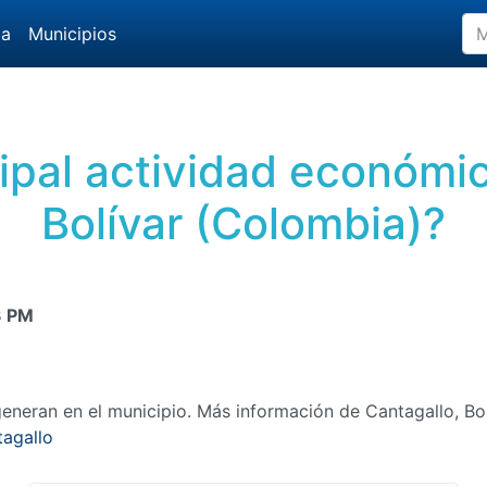
da
Municipios
cipal actividad económi
Bolívar (Colombia)?
3 PM
neran en el municipio. Más información de Cantagallo, Bol
tagallo