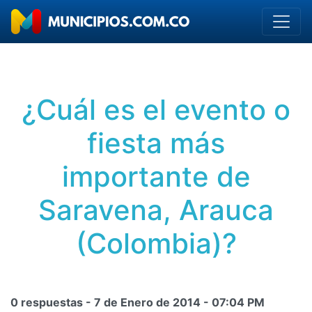
¿Cuál es el evento o
fiesta más
importante de
Saravena, Arauca
(Colombia)?
0 respuestas -
7 de Enero de 2014
-
07:04 PM