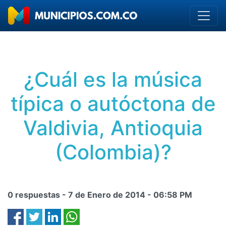
¿Cuál es la música
típica o autóctona de
Valdivia, Antioquia
(Colombia)?
0 respuestas -
7 de Enero de 2014
-
06:58 PM