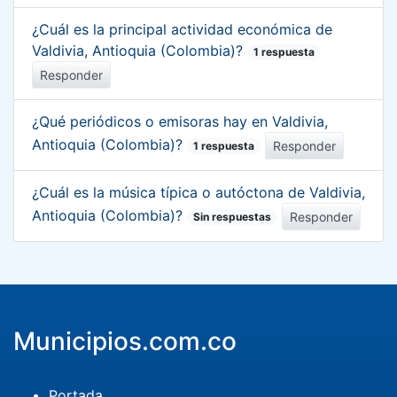
¿Cuál es la principal actividad económica de
Valdivia, Antioquia (Colombia)?
1 respuesta
Responder
¿Qué periódicos o emisoras hay en Valdivia,
Antioquia (Colombia)?
Responder
1 respuesta
¿Cuál es la música típica o autóctona de Valdivia,
Antioquia (Colombia)?
Responder
Sin respuestas
Municipios.com.co
Portada