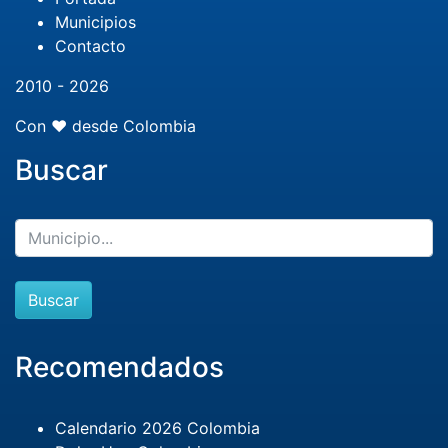
Municipios
Contacto
2010 - 2026
Con ❤️ desde Colombia
Buscar
Buscar
Recomendados
Calendario 2026 Colombia