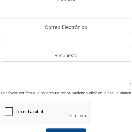
Correo Electrónico
Respuesta
Por favor verifica que no eres un robot haciendo click en la casilla blanca