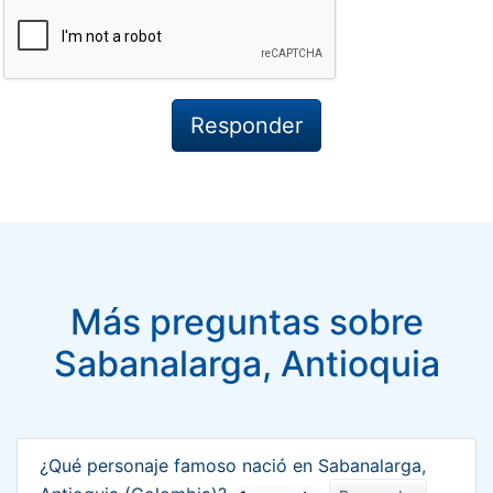
Más preguntas sobre
Sabanalarga, Antioquia
¿Qué personaje famoso nació en Sabanalarga,