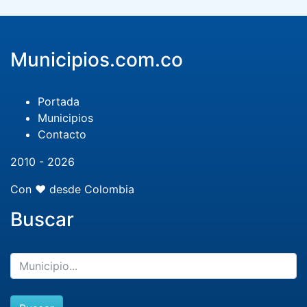
Municipios.com.co
Portada
Municipios
Contacto
2010 - 2026
Con ❤️ desde Colombia
Buscar