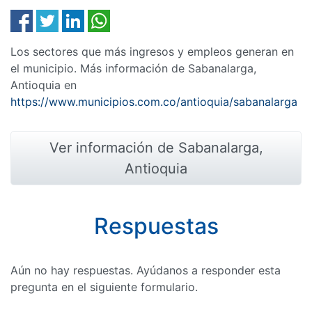
Los sectores que más ingresos y empleos generan en
el municipio. Más información de Sabanalarga,
Antioquia en
https://www.municipios.com.co/antioquia/sabanalarga
Ver información de Sabanalarga,
Antioquia
Respuestas
Aún no hay respuestas. Ayúdanos a responder esta
pregunta en el siguiente formulario.