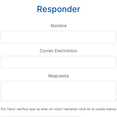
Responder
Nombre
Correo Electrónico
Respuesta
Por favor verifica que no eres un robot haciendo click en la casilla blanca